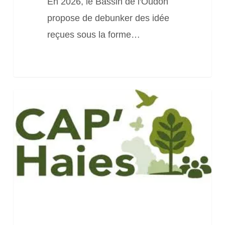
En 2026, le Bassin de l'Oudon
propose de debunker des idée
reçues sous la forme…
5
webinaires
du
projet
CAP’Haies
à
voir
et