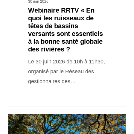
versants
30 juin 2026
Webinaire RRTV « En
sont
quoi les ruisseaux de
essentiels
têtes de bassins
à
versants sont essentiels
la
à la bonne santé globale
des rivières ?
bonne
santé
Le 30 juin 2026 de 10h à 11h30,
globale
organisé par le Réseau des
des
gestionnaires des…
rivières
?
Réunion
de