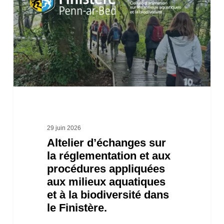
sur
la
réglementation
et
aux
procédures
appliquées
aux
29 juin 2026
milieux
Altelier d’échanges sur
la réglementation et aux
aquatiques
procédures appliquées
et
aux milieux aquatiques
à
et à la biodiversité dans
la
le Finistère.
biodiversité