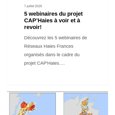
à
7 juillet 2026
revoir!
5 webinaires du projet
CAP’Haies à voir et à
revoir!
Découvrez les 5 webinaires de
Réseaux Haies Frances
organisés dans le cadre du
projet CAP'Haies.…
Formation
QGIS
«niveau