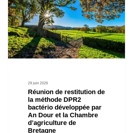
restitution
de
la
méthode
DPR2
bactério
développée
par
An
29 juin 2026
Réunion de restitution de
Dour
la méthode DPR2
et
bactério développée par
la
An Dour et la Chambre
Chambre
d’agriculture de
Bretagne
d’agriculture