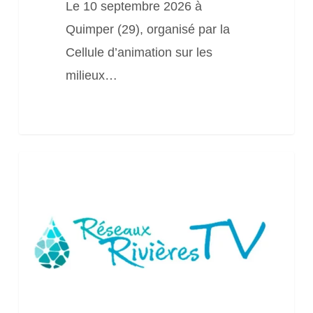
Le 10 septembre 2026 à
dans
Quimper (29), organisé par la
le
Cellule d’animation sur les
Finistère.
milieux…
Webinaire
RRTV
« L’hydromorphologie
des
cours
d’eau »