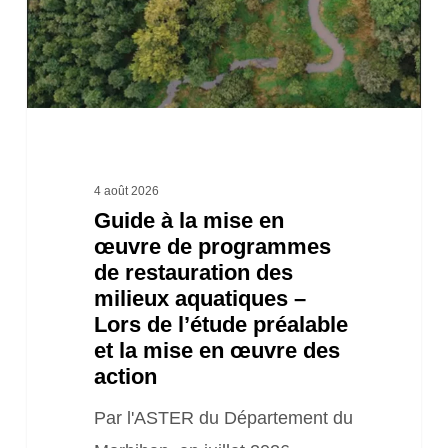
œuvre
de
programmes
de
restauration
des
4 août 2026
Guide à la mise en
milieux
œuvre de programmes
aquatiques
de restauration des
–
milieux aquatiques –
Lors
Lors de l’étude préalable
et la mise en œuvre des
de
action
l’étude
Par l'ASTER du Département du
préalable