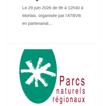
de
Le 29 juin 2026 de 9h à 12h30 à
Bretagne
Morlaix, organisée par l'ATBVB
en partenariat…
Webinaire
le
rôle
du
sol
dans
le