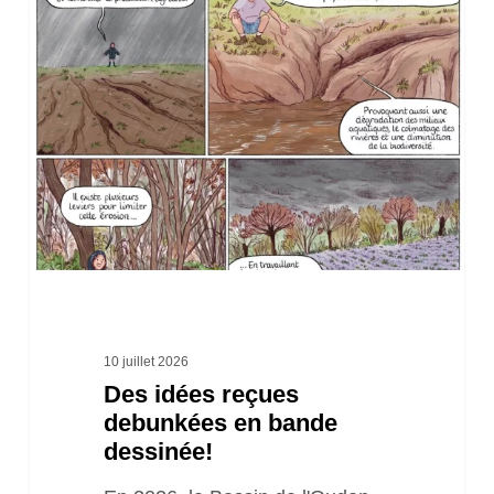
idées
reçues
debunkées
en
bande
dessinée!
10 juillet 2026
Des idées reçues
debunkées en bande
dessinée!