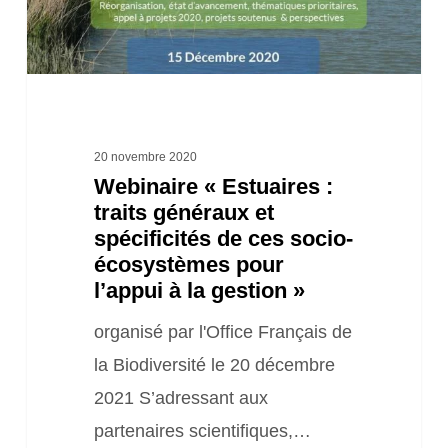
spécificités
de
ces
socio-
écosystèmes
20 novembre 2020
Webinaire « Estuaires :
pour
traits généraux et
l’appui
spécificités de ces socio-
à
écosystèmes pour
la
l’appui à la gestion »
gestion »
organisé par l'Office Français de
la Biodiversité le 20 décembre
2021 S’adressant aux
partenaires scientifiques,…