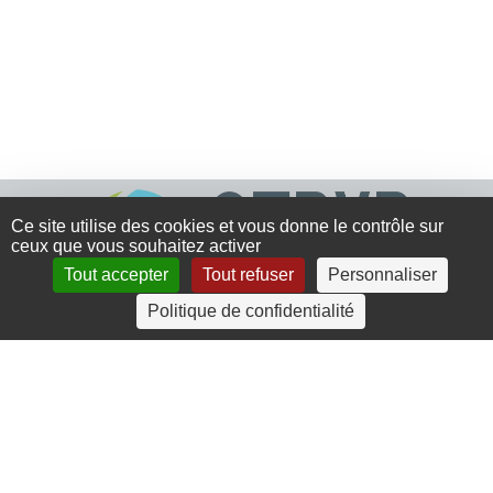
Ce site utilise des cookies et vous donne le contrôle sur
ceux que vous souhaitez activer
Tout accepter
Tout refuser
Personnaliser
Politique de confidentialité
4 rue Crec’h-Ugen
22810 Belle Isle en Terre
07 72 30 34 19
charlotte.leguenic@atbvb.fr