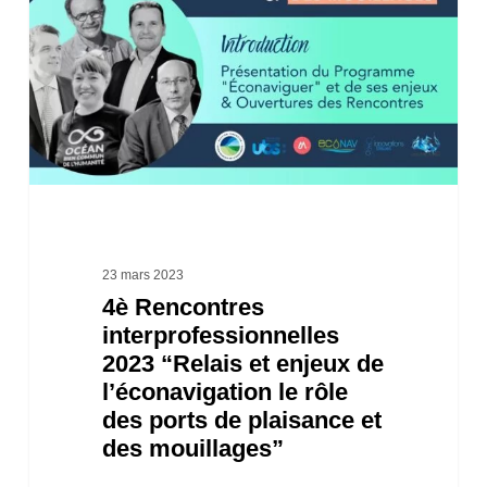
2023
“Relais
et
enjeux
de
l’éconavigation
le
rôle
23 mars 2023
4è Rencontres
des
interprofessionnelles
ports
2023 “Relais et enjeux de
de
l’éconavigation le rôle
plaisance
des ports de plaisance et
des mouillages”
et