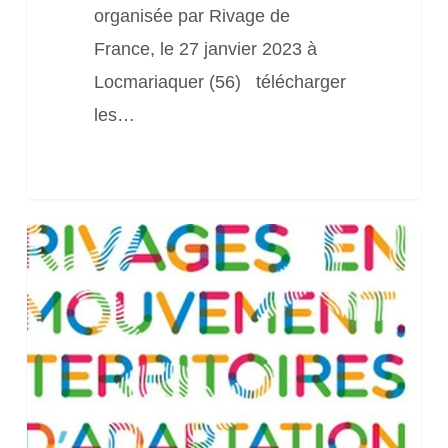
organisée par Rivage de
mieux
France, le 27 janvier 2023 à
préserver
Locmariaquer (56) télécharger
!
les…
6
webinaires
du
conservatoire
du
Littoral
« Rivages