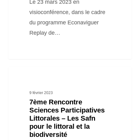
des
Le 23 mars 2023 en
mouillages”
visioconférence, dans le cadre
du programme Econaviguer
Replay de…
7ème
Rencontre
Sciences
9 février 2023
7ème Rencontre
Participatives
Sciences Participatives
Littorales
Littorales – Les Safn
–
pour le littoral et la
Les
biodiversité