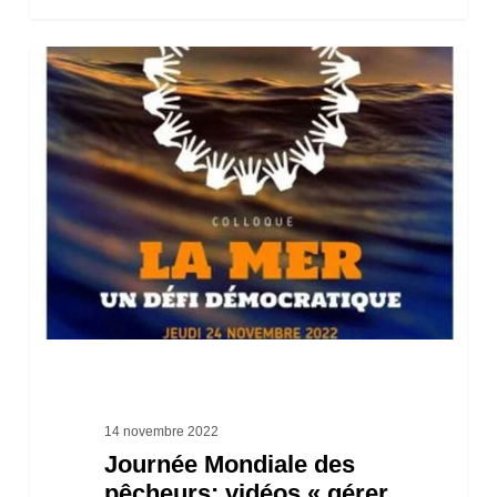
Journée
Mondiale
des
pêcheurs:
vidéos
« gérer
démocratiquement
la
mer
et
reconnaître
14 novembre 2022
Journée Mondiale des
les
pêcheurs: vidéos « gérer