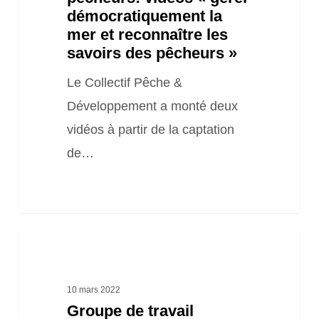
savoirs
démocratiquement la
des
mer et reconnaître les
pêcheurs »
savoirs des pêcheurs »
Le Collectif Pêche &
Développement a monté deux
vidéos à partir de la captation
de…
Groupe
de
travail
10 mars 2022
Groupe de travail
national