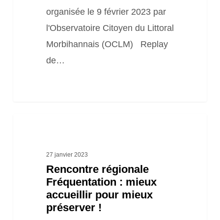
Safn
organisée le 9 février 2023 par
pour
l'Observatoire Citoyen du Littoral
le
Morbihannais (OCLM) Replay
littoral
de…
et
la
biodiversité
Rencontre
régionale
Fréquentation
27 janvier 2023
Rencontre régionale
:
Fréquentation : mieux
mieux
accueillir pour mieux
accueillir
préserver !
pour