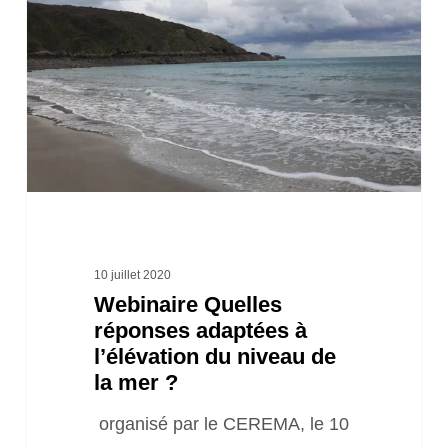
réponses
adaptées
à
l’élévation
du
niveau
de
la
mer
10 juillet 2020
Webinaire Quelles
?
réponses adaptées à
l’élévation du niveau de
la mer ?
organisé par le CEREMA, le 10