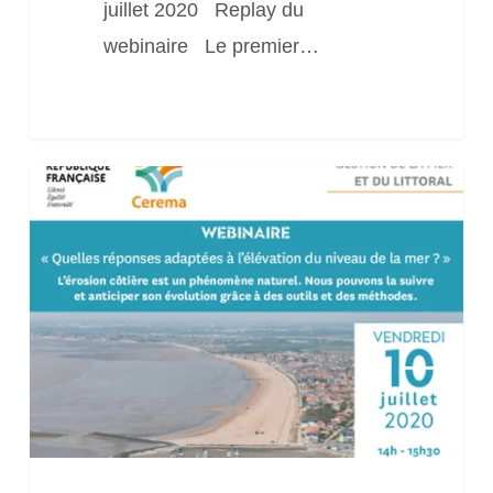
juillet 2020 Replay du
webinaire Le premier…
Webinaire
« Quelles
réponses
adaptées
à
l’élévation
du
niveau
de