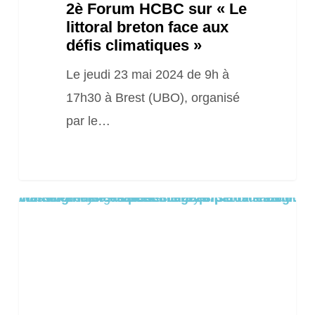
2è Forum HCBC sur « Le
littoral breton face aux
défis climatiques »
Le jeudi 23 mai 2024 de 9h à
17h30 à Brest (UBO), organisé
par le…
Warning
/home/clients/8aa1c55cc0e222673f109de22dd0ea8a/sites/2025.locationsiteweb.eu/wp-content/themes/salient/includes/partials/blog/styles/masonry-classic-enhanced/post-image.php
: Trying to access array offset on false in
on line
61
Conférence
–
Débat
«
Agir