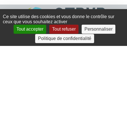
Ce site utilise des cookies et vous donne le contrôle sur
ceux que vous souhaitez activer
Tout accepter
Tout refuser
Personnaliser
Politique de confidentialité
4 rue Crec’h-Ugen
22810 Belle Isle en Terre
07 72 30 34 19
charlotte.leguenic@atbvb.fr