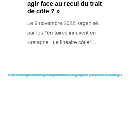
agir face au recul du trait
de côte ? »
Le 8 novembre 2022, organisé
par les Territoires innovent en
Bretagne Le linéaire côtier…
Warning
/home/clients/8aa1c55cc0e222673f109de22dd0ea8a/sites/2025.locationsiteweb.eu/wp-content/themes/salient/includes/partials/blog/styles/masonry-classic-enhanced/post-image.php
: Trying to access array offset on false in
on line
61
Séminaire
national
« Solutions
fondées
sur
la