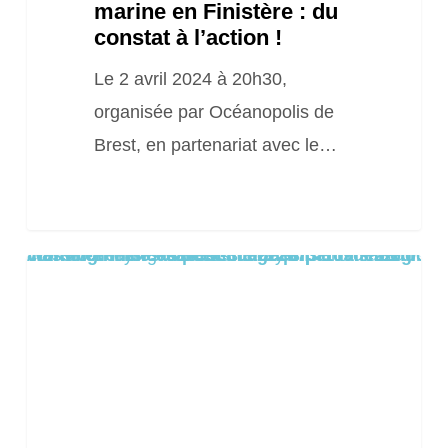
marine en Finistère : du
l’action
constat à l’action !
!
Le 2 avril 2024 à 20h30,
organisée par Océanopolis de
Brest, en partenariat avec le…
Warning
/home/clients/8aa1c55cc0e222673f109de22dd0ea8a/sites/2025.locationsiteweb.eu/wp-content/themes/salient/includes/partials/blog/styles/masonry-classic-enhanced/post-image.php
: Trying to access array offset on false in
on line
61
Conférence
–
Plongeons
dans
la
pollution