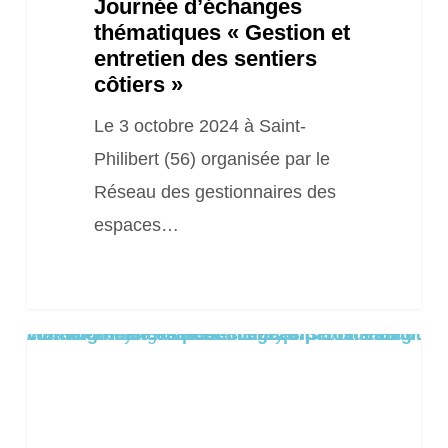
Journée d’échanges
thématiques « Gestion et
entretien des sentiers
côtiers »
Le 3 octobre 2024 à Saint-
Philibert (56) organisée par le
Réseau des gestionnaires des
espaces…
Warning
/home/clients/8aa1c55cc0e222673f109de22dd0ea8a/sites/2025.locationsiteweb.eu/wp-content/themes/salient/includes/partials/blog/styles/masonry-classic-enhanced/post-image.php
: Trying to access array offset on false in
on line
61
Journée
technique
et
d’échange