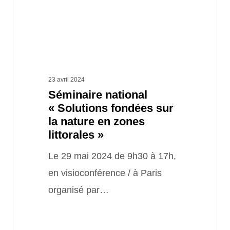
nature
en
zones
littorales »
23 avril 2024
Séminaire national
« Solutions fondées sur
la nature en zones
littorales »
Le 29 mai 2024 de 9h30 à 17h,
en visioconférence / à Paris
organisé par…