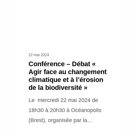
face
au
changement
climatique
et
à
22 mai 2024
Conférence – Débat «
l’érosion
Agir face au changement
de
climatique et à l’érosion
la
de la biodiversité »
biodiversité
Le mercredi 22 mai 2024 de
»
18h30 à 20h30 à Océanopolis
(Brest), organisée par la…