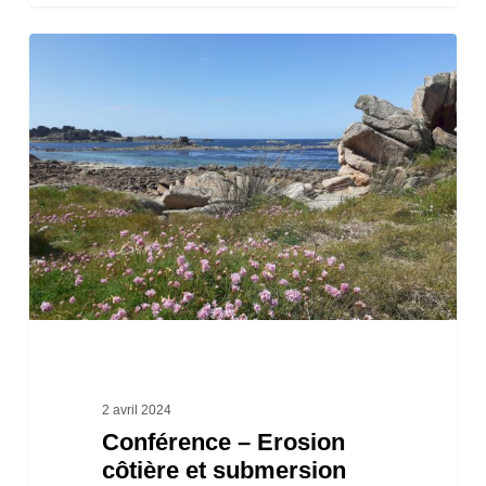
Conférence
–
Erosion
côtière
et
submersion
marine
en
Finistère
:
du
2 avril 2024
Conférence – Erosion
constat
côtière et submersion
à