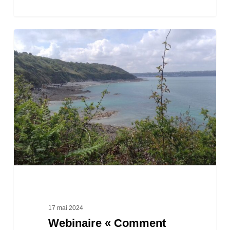
Webinaire
« Comment
agir
face
au
recul
du
trait
de
côte
? »
17 mai 2024
Webinaire « Comment