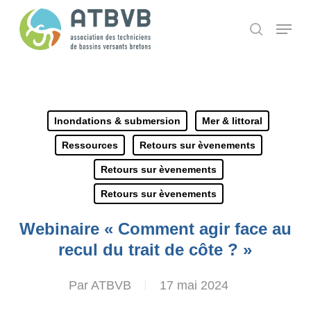
Skip
Panneau de gestion des cookies
Menu
search
to
main
content
Inondations & submersion
Mer & littoral
Ressources
Retours sur èvenements
Retours sur èvenements
Retours sur èvenements
Webinaire « Comment agir face au
recul du trait de côte ? »
Par
ATBVB
17 mai 2024