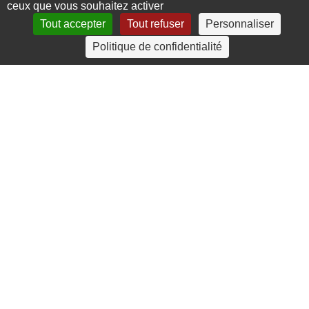
ceux que vous souhaitez activer
Tout accepter
Tout refuser
Personnaliser
4 rue Crec’h-Ugen
Politique de confidentialité
22810 Belle Isle en Terre
07 72 30 34 19
charlotte.leguenic@atbvb.fr
© 2026 ATBVB. Tous droits réservés |
Mentions légales
|
Politique de confidentialité