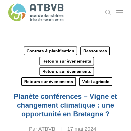
Skip
Panneau de gestion des cookies
Menu
search
to
main
content
Contrats & planification
Ressources
Retours sur èvenements
Retours sur èvenements
Retours sur èvenements
Volet agricole
Planète conférences – Vigne et
changement climatique : une
opportunité en Bretagne ?
Par
ATBVB
17 mai 2024