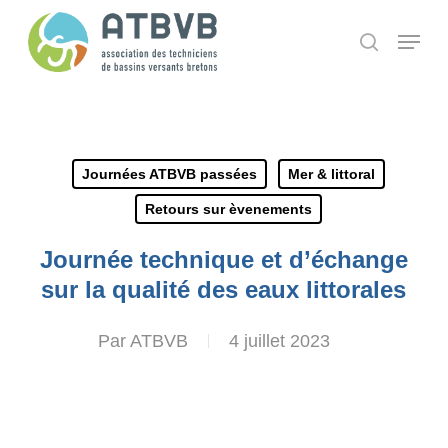
Skip
Panneau de gestion des cookies
Menu
search
to
main
content
Journées ATBVB passées
Mer & littoral
Retours sur èvenements
Journée technique et d’échange
sur la qualité des eaux littorales
Par
ATBVB
4 juillet 2023