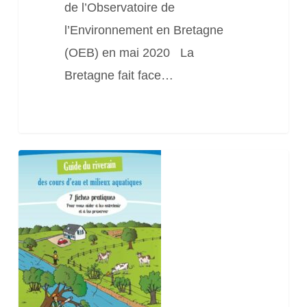
de l’Observatoire de
l’Environnement en Bretagne
(OEB) en mai 2020 La
Bretagne fait face…
Guide
du
riverain
des
cours
d’eau
et