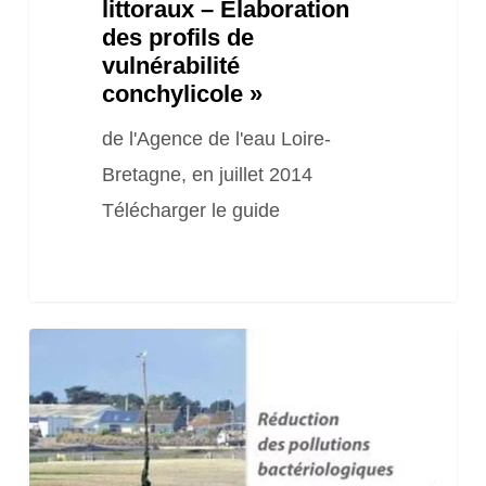
littoraux – Élaboration
de
des profils de
vulnérabilité
vulnérabilité
conchylicole »
conchylicole »
de l'Agence de l'eau Loire-
Bretagne, en juillet 2014
Télécharger le guide
Guide
Méthodologique
« Réduction
des