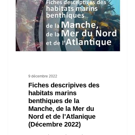
habitats
marins
benthiques
de
la
Manche,
de
la
9 décembre 2022
Fiches descripives des
Mer
habitats marins
du
benthiques de la
Nord
Manche, de la Mer du
et
Nord et de l’Atlanique
(Décembre 2022)
de