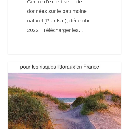
l’Atlanique
Centre d’expertise et de
(Décembre
données sur le patrimoine
2022)
naturel (PatriNat), décembre
2022 Télécharger les…
Guide
«
Les
Solutions
fondées
sur
la