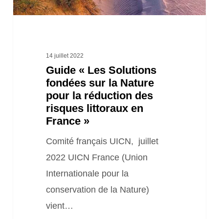
Nature
pour
la
réduction
14 juillet 2022
Guide « Les Solutions
des
fondées sur la Nature
risques
pour la réduction des
littoraux
risques littoraux en
en
France »
France
Comité français UICN, juillet
»
2022 UICN France (Union
Internationale pour la
conservation de la Nature)
vient…