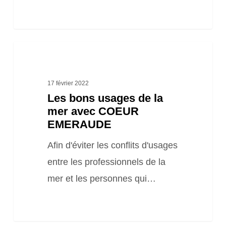
Les
bons
usages
17 février 2022
Les bons usages de la
de
mer avec COEUR
la
EMERAUDE
mer
Afin d'éviter les conflits d'usages
avec
entre les professionnels de la
COEUR
mer et les personnes qui…
EMERAUDE