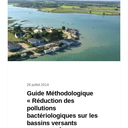
« Réduction
des
pollutions
bactériologiques
sur
les
bassins
versants
littoraux
26 juillet 2014
Guide Méthodologique
–
« Réduction des
Élaboration
pollutions
des
bactériologiques sur les
profils
bassins versants