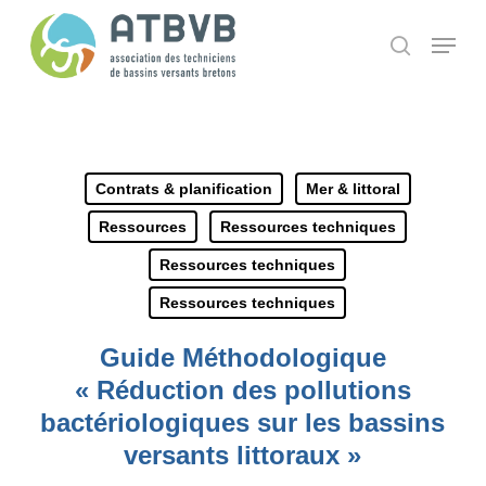
Skip
Panneau de gestion des cookies
Menu
search
to
main
content
Contrats & planification
Mer & littoral
Ressources
Ressources techniques
Ressources techniques
Ressources techniques
Guide Méthodologique
« Réduction des pollutions
bactériologiques sur les bassins
versants littoraux »