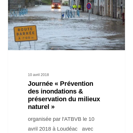
des
inondations
&
préservation
du
milieux
naturel
»
10 avril 2018
Journée « Prévention
des inondations &
préservation du milieux
naturel »
organisée par l'ATBVB le 10
avril 2018 à Loudéac avec