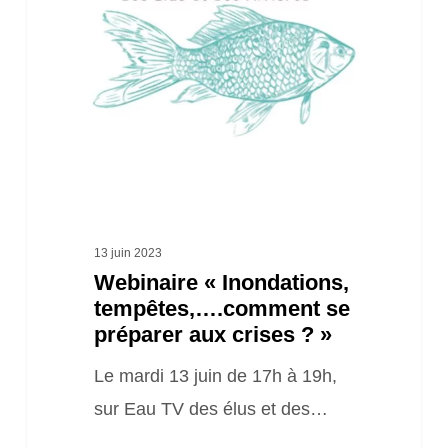
….comment
se
préparer
aux
crises
? »
13 juin 2023
Webinaire « Inondations,
tempêtes,….comment se
préparer aux crises ? »
Le mardi 13 juin de 17h à 19h,
sur Eau TV des élus et des…