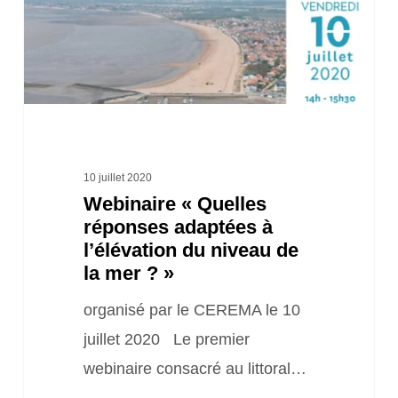
l’élévation
du
niveau
de
la
mer
10 juillet 2020
Webinaire « Quelles
? »
réponses adaptées à
l’élévation du niveau de
la mer ? »
organisé par le CEREMA le 10
juillet 2020 Le premier
webinaire consacré au littoral…