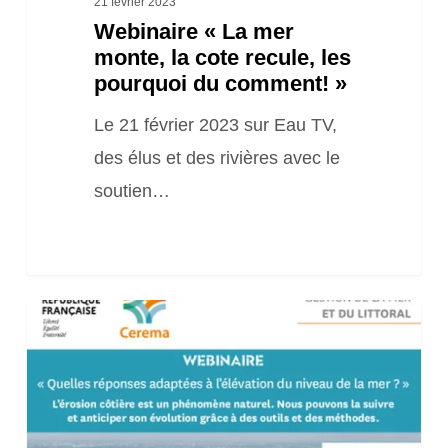
21 février 2023
Webinaire « La mer
monte, la cote recule, les
pourquoi du comment! »
Le 21 février 2023 sur Eau TV,
des élus et des rivières avec le
soutien…
Webinaire
« Quelles
réponses
adaptées
à