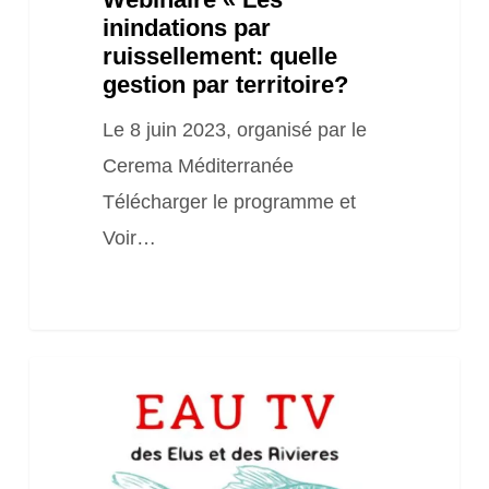
inindations par
ruissellement: quelle
gestion par territoire?
Le 8 juin 2023, organisé par le
Cerema Méditerranée
Télécharger le programme et
Voir…
Parole
d’élu:
bâtir
des