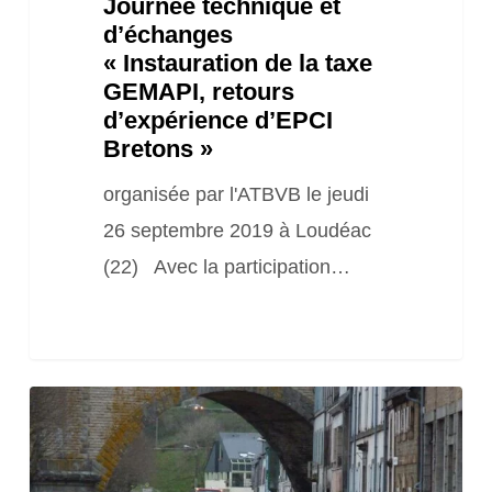
Journée technique et
d’EPCI
d’échanges
Bretons »
« Instauration de la taxe
GEMAPI, retours
d’expérience d’EPCI
Bretons »
organisée par l'ATBVB le jeudi
26 septembre 2019 à Loudéac
(22) Avec la participation…
Journée
«
Prévention