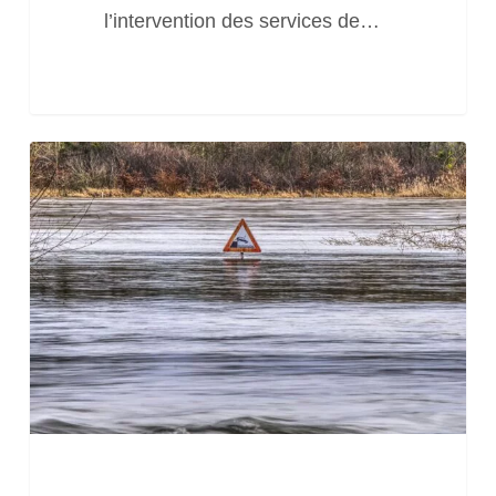
l’intervention des services de…
Journée
« Prévention
des
inondations
fluviales
et
maritimes
au
travers
les