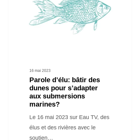
dunes
pour
s’adapter
aux
submersions
marines?
16 mai 2023
Parole d’élu: bâtir des
dunes pour s’adapter
aux submersions
marines?
Le 16 mai 2023 sur Eau TV, des
élus et des rivières avec le
soutien…