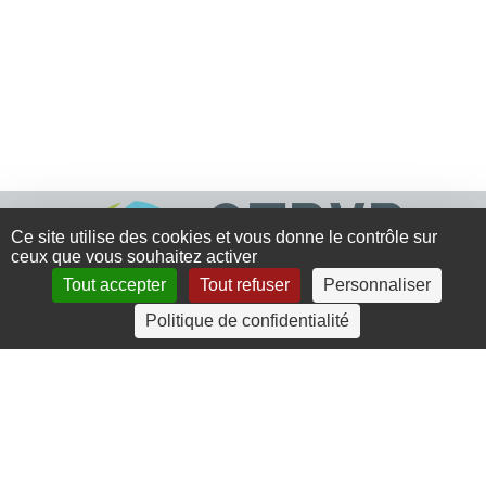
Ce site utilise des cookies et vous donne le contrôle sur
ceux que vous souhaitez activer
Tout accepter
Tout refuser
Personnaliser
Politique de confidentialité
4 rue Crec’h-Ugen
22810 Belle Isle en Terre
07 72 30 34 19
charlotte.leguenic@atbvb.fr