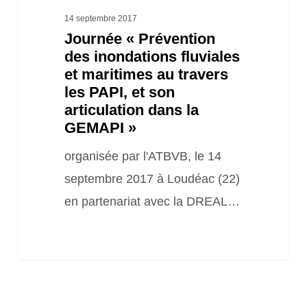
PAPI,
14 septembre 2017
Journée « Prévention
et
des inondations fluviales
son
et maritimes au travers
articulation
les PAPI, et son
dans
articulation dans la
GEMAPI »
la
GEMAPI »
organisée par l'ATBVB, le 14
septembre 2017 à Loudéac (22)
en partenariat avec la DREAL…