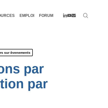
search
LINKEDIN
YOUTUBE
EMAIL
OURCES
EMPLOI
FORUM
rs sur èvenements
ons par
tion par