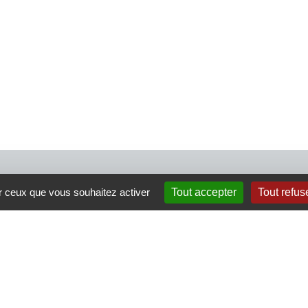
4 rue Crec’h-Ugen
ur ceux que vous souhaitez activer
Tout accepter
Tout refus
22810 Belle Isle en Terre
07 72 30 34 19
charlotte.leguenic@atbvb.fr