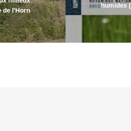
ux milieux
humides (
 de l'Horn