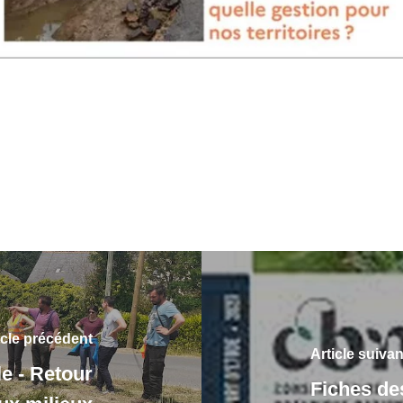
icle précédent
Article suivan
e - Retour
Fiches de