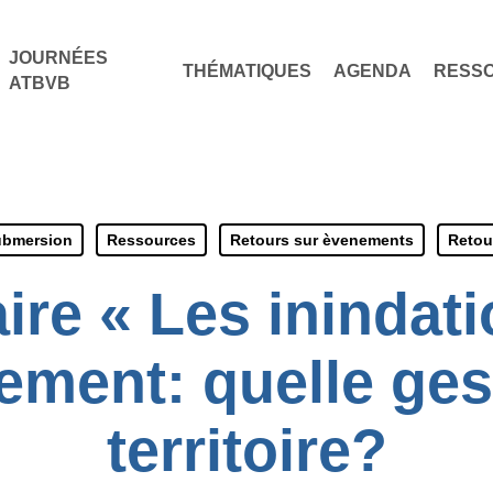
JOURNÉES
THÉMATIQUES
AGENDA
RESS
ATBVB
ubmersion
Ressources
Retours sur èvenements
Retou
ire « Les inindati
lement: quelle ges
territoire?