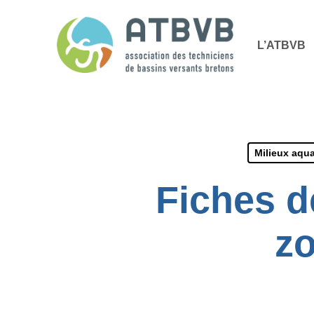
Skip
Panneau de gestion des cookies
to
L’ATBVB
main
content
Milieux aqu
Fiches d
zo