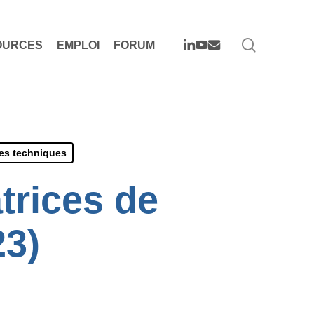
search
LINKEDIN
YOUTUBE
EMAIL
OURCES
EMPLOI
FORUM
es techniques
trices de
23)