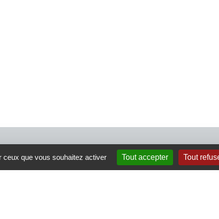
4 rue Crec’h-Ugen
ur ceux que vous souhaitez activer
Tout accepter
Tout refus
22810 Belle Isle en Terre
07 72 30 34 19
charlotte.leguenic@atbvb.fr