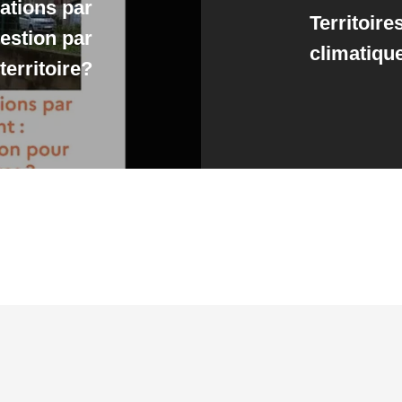
ations par
Territoire
gestion par
climatiqu
territoire?