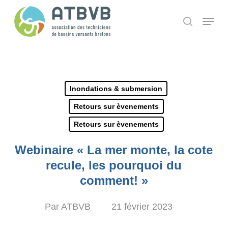
Skip
Panneau de gestion des cookies
Menu
search
to
main
content
Inondations & submersion
Retours sur èvenements
Retours sur èvenements
Webinaire « La mer monte, la cote
recule, les pourquoi du
comment! »
Par
ATBVB
21 février 2023