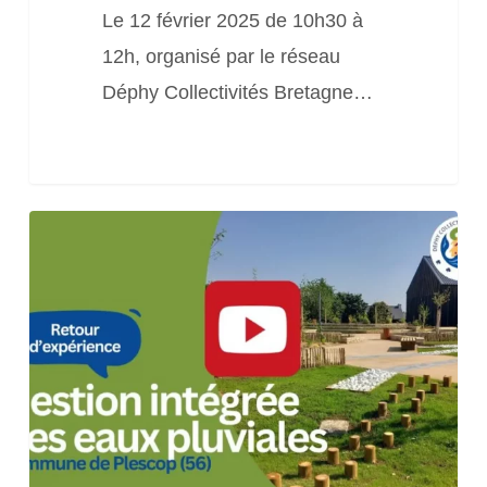
Le 12 février 2025 de 10h30 à
12h, organisé par le réseau
Déphy Collectivités Bretagne…
Retour
d’expérience
« Gestion
intégrée
des
eaux
pluviales
à