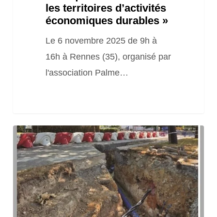
les territoires d’activités
économiques durables »
Le 6 novembre 2025 de 9h à
16h à Rennes (35), organisé par
l'association Palme…
Guide
« Racines
&
réseaux
–
(a)ménager