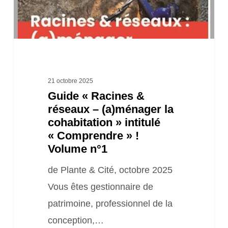
la
cohabitation »
intitulé
« Comprendre »
!
21 octobre 2025
Guide « Racines &
Volume
réseaux – (a)ménager la
n°1
cohabitation » intitulé
« Comprendre » !
Volume n°1
de Plante & Cité, octobre 2025
Vous êtes gestionnaire de
patrimoine, professionnel de la
conception,…