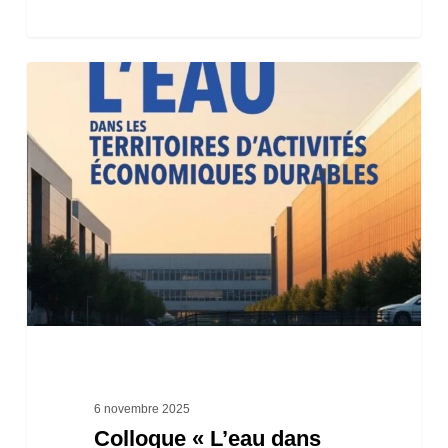
Colloque
« L’eau
dans
les
territoires
d’activités
économiques
durables »
6 novembre 2025
Colloque « L’eau dans