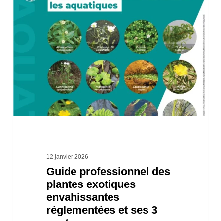
professionnel
des
plantes
exotiques
envahissantes
réglementées
et
ses
3
posters
12 janvier 2026
Guide professionnel des
plantes exotiques
envahissantes
réglementées et ses 3