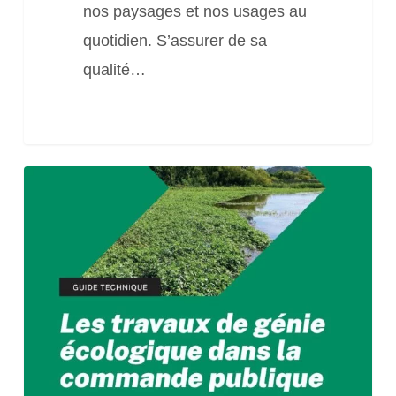
Technicien
nos paysages et nos usages au
en
quotidien. S’assurer de sa
écologie
qualité…
urbaine
Guide
technique
« Les
travaux
de
génie
écologique
dans