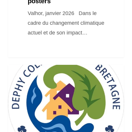
posters
Valhor, janvier 2026 Dans le
cadre du changement climatique
actuel et de son impact…
Le
Réseau
Dephy
Collectivités
Bretagne
lance
sa