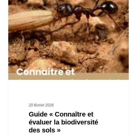
Guide
« Connaître
et
évaluer
la
biodiversité
des
sols »
20 février 2026
Guide « Connaître et
évaluer la biodiversité
des sols »