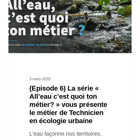
série
«
All’eau
c’est
quoi
ton
métier?
»
3 mars 2026
(Episode 6) La série «
vous
All’eau c’est quoi ton
présente
métier? » vous présente
le
le métier de Technicien
métier
en écologie urbaine
de
L’eau façonne nos territoires,