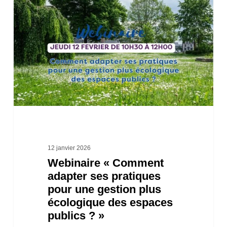
adapter
ses
pratiques
pour
une
gestion
plus
écologique
des
12 janvier 2026
Webinaire « Comment
espaces
adapter ses pratiques
publics
pour une gestion plus
? »
écologique des espaces
publics ? »