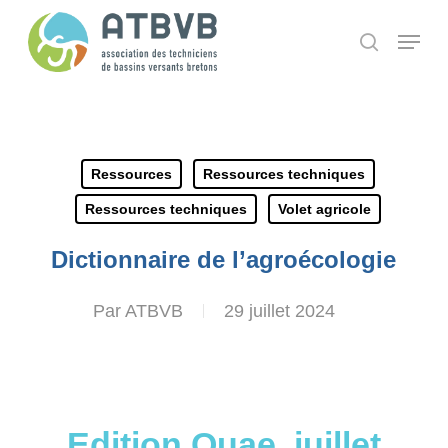
Skip
Panneau de gestion des cookies
Menu
search
to
main
content
Ressources
Ressources techniques
Ressources techniques
Volet agricole
Dictionnaire de l’agroécologie
Par
ATBVB
29 juillet 2024
Edition Quae, juillet