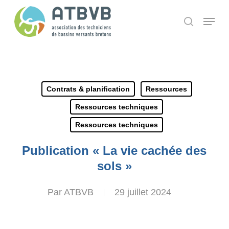
Skip
Panneau de gestion des cookies
Menu
search
to
main
content
Contrats & planification
Ressources
Ressources techniques
Ressources techniques
Publication « La vie cachée des
sols »
Par
ATBVB
29 juillet 2024