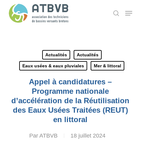
Skip
Panneau de gestion des cookies
Menu
search
to
main
content
Actualités
Actualités
Eaux usées & eaux pluviales
Mer & littoral
Appel à candidatures –
Programme nationale
d’accélération de la Réutilisation
des Eaux Usées Traitées (REUT)
en littoral
Par
ATBVB
18 juillet 2024