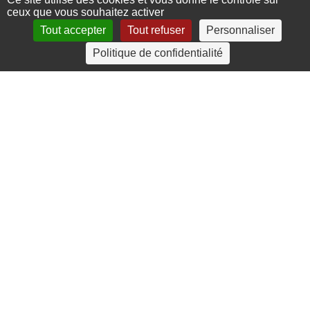
ceux que vous souhaitez activer
Tout accepter
Tout refuser
Personnaliser
4 rue Crec’h-Ugen
Politique de confidentialité
22810 Belle Isle en Terre
07 72 30 34 19
charlotte.leguenic@atbvb.fr
© 2026 ATBVB. Tous droits réservés |
Mentions légales
|
Politique de confidentialité