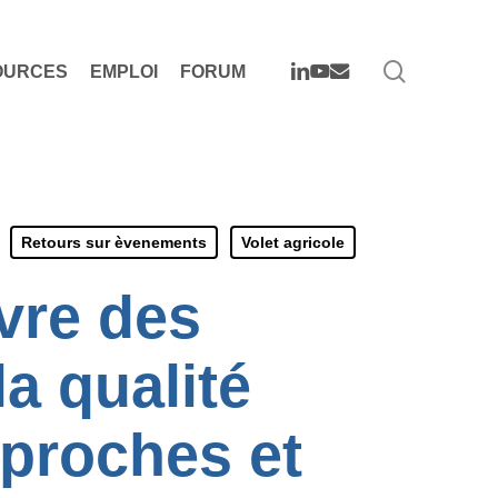
search
LINKEDIN
YOUTUBE
EMAIL
OURCES
EMPLOI
FORUM
Retours sur èvenements
Volet agricole
vre des
la qualité
proches et