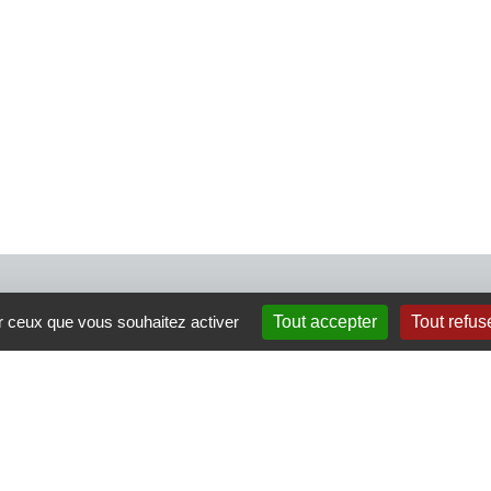
4 rue Crec’h-Ugen
ur ceux que vous souhaitez activer
Tout accepter
Tout refus
22810 Belle Isle en Terre
07 72 30 34 19
charlotte.leguenic@atbvb.fr