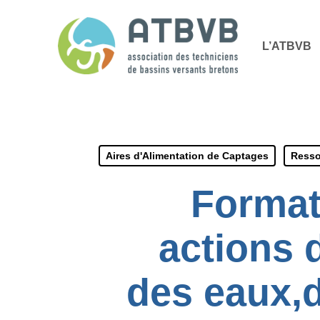
Skip
Panneau de gestion des cookies
to
L’ATBVB
main
content
Aires d'Alimentation de Captages
Resso
Format
actions d
des eaux,