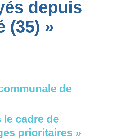
yés depuis
 (35) »
e communale de
 le cadre de
es prioritaires »