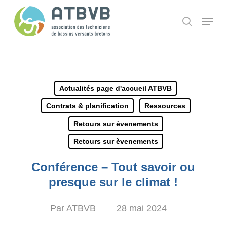
Skip
Panneau de gestion des cookies
Menu
search
to
main
content
Actualités page d'accueil ATBVB
Contrats & planification
Ressources
Retours sur èvenements
Retours sur èvenements
Conférence – Tout savoir ou
presque sur le climat !
Par
ATBVB
28 mai 2024