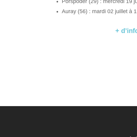
Porspoder (29) : mercredi 19 j
Auray (56) : mardi 02 juillet à 
+ d’inf