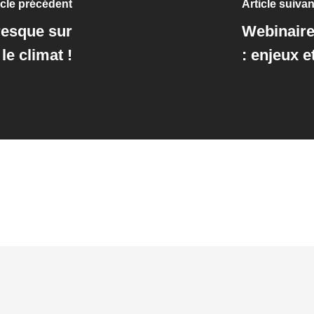
icle précédent
Article suivan
resque sur
Webinaire
le climat !
: enjeux 