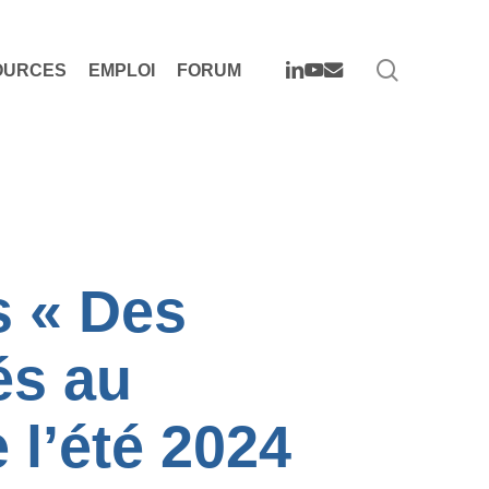
search
LINKEDIN
YOUTUBE
EMAIL
OURCES
EMPLOI
FORUM
s « Des
és au
 l’été 2024