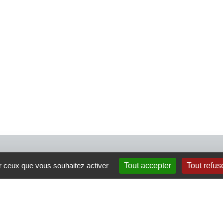
4 rue Crec’h-Ugen
ur ceux que vous souhaitez activer
Tout accepter
Tout refus
22810 Belle Isle en Terre
07 72 30 34 19
charlotte.leguenic@atbvb.fr