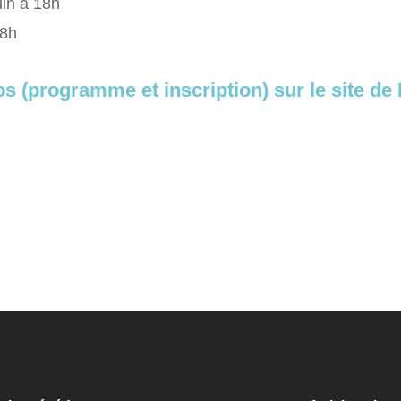
uin à 18h
18h
os (programme et inscription) sur le site d