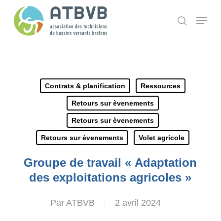
Skip
Panneau de gestion des cookies
Menu
search
to
main
content
Contrats & planification
Ressources
Retours sur èvenements
Retours sur èvenements
Retours sur èvenements
Volet agricole
Groupe de travail « Adaptation
des exploitations agricoles »
Par
ATBVB
2 avril 2024