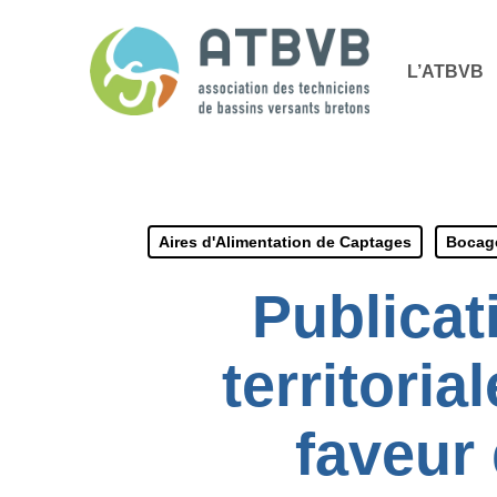
Skip
Panneau de gestion des cookies
to
L’ATBVB
main
content
Aires d'Alimentation de Captages
Bocage
Publicat
territoria
faveur