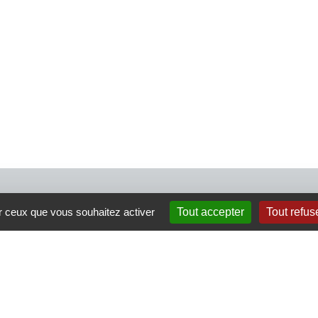
4 rue Crec’h-Ugen
ur ceux que vous souhaitez activer
Tout accepter
Tout refus
22810 Belle Isle en Terre
07 72 30 34 19
charlotte.leguenic@atbvb.fr