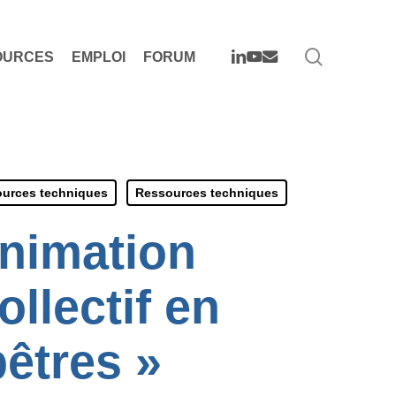
search
LINKEDIN
YOUTUBE
EMAIL
OURCES
EMPLOI
FORUM
urces techniques
Ressources techniques
animation
ollectif en
êtres »