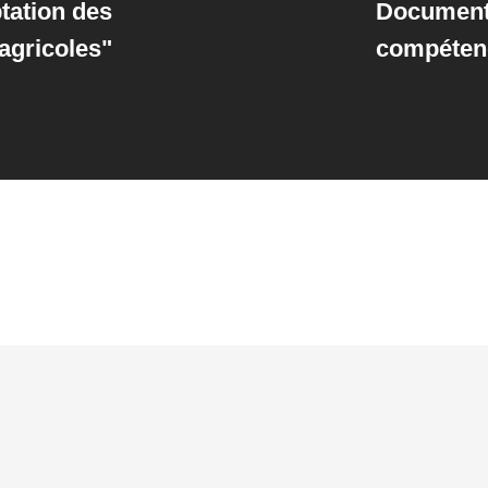
tation des
Document 
 agricoles"
compéten