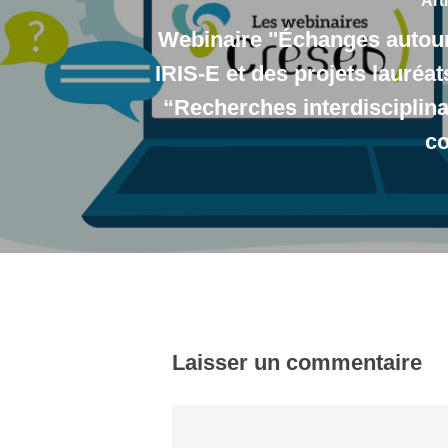
Art
Webinaire "Échanges autour
IRIS-E et des projets lauréa
“Recherches interdisciplina
co
Laisser un commentaire