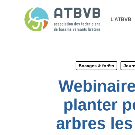
Skip
Panneau de gestion des cookies
to
L’ATBVB
main
content
Bocages & forêts
Jour
Webinaire
planter p
arbres le