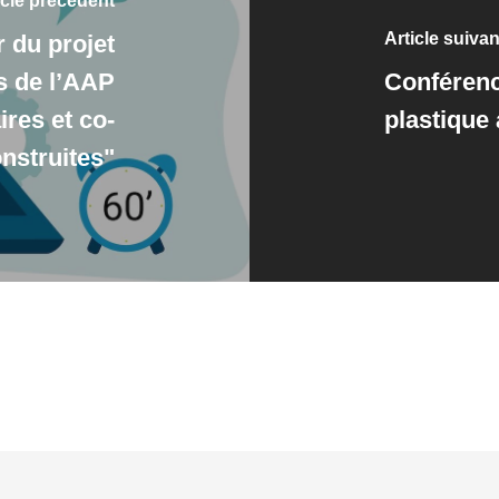
icle précédent
Article suivan
 du projet
ts de l’AAP
Conférenc
ires et co-
plastique 
nstruites"