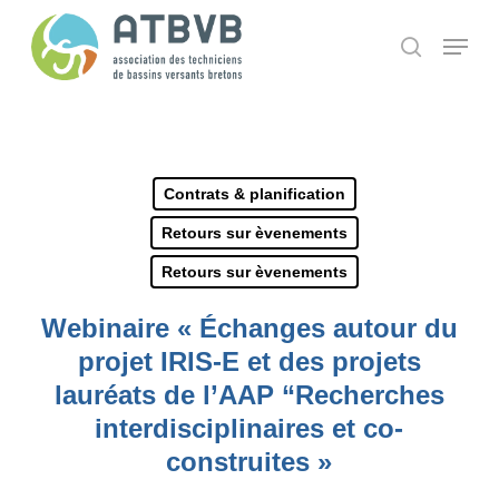
Skip
Panneau de gestion des cookies
Menu
search
to
main
content
Contrats & planification
Retours sur èvenements
Retours sur èvenements
Webinaire « Échanges autour du
projet IRIS-E et des projets
lauréats de l’AAP “Recherches
interdisciplinaires et co-
construites »