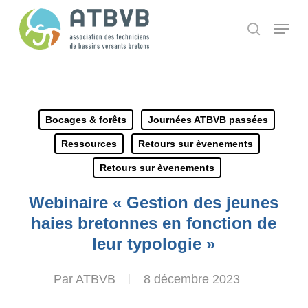
Skip
Panneau de gestion des cookies
Menu
search
to
main
content
Bocages & forêts
Journées ATBVB passées
Ressources
Retours sur èvenements
Retours sur èvenements
Webinaire « Gestion des jeunes
haies bretonnes en fonction de
leur typologie »
Par
ATBVB
8 décembre 2023