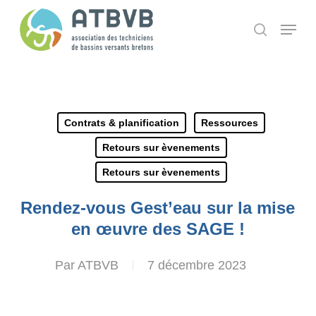
Skip
Panneau de gestion des cookies
Menu
search
to
main
content
Contrats & planification
Ressources
Retours sur èvenements
Retours sur èvenements
Rendez-vous Gest’eau sur la mise
en œuvre des SAGE !
Par
ATBVB
7 décembre 2023