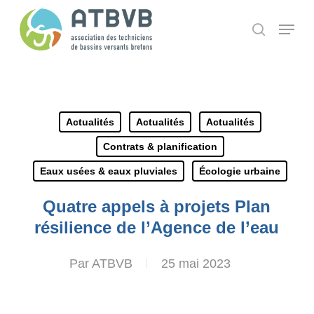
Skip
Panneau de gestion des cookies
Menu
search
to
main
content
Actualités
Actualités
Actualités
Contrats & planification
Eaux usées & eaux pluviales
Écologie urbaine
Quatre appels à projets Plan
résilience de l’Agence de l’eau
Par
ATBVB
25 mai 2023