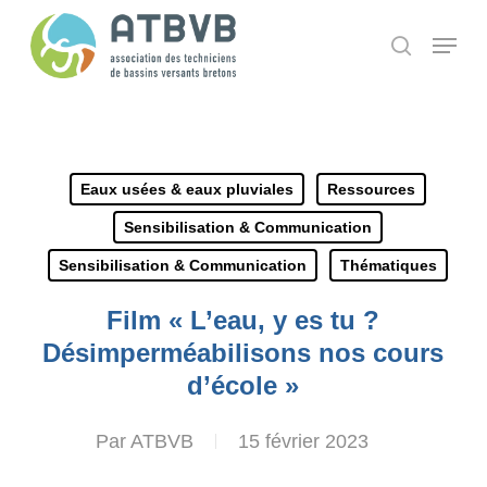
Skip
Panneau de gestion des cookies
Menu
search
to
main
content
Eaux usées & eaux pluviales
Ressources
Sensibilisation & Communication
Sensibilisation & Communication
Thématiques
Film « L’eau, y es tu ?
Désimperméabilisons nos cours
d’école »
Par
ATBVB
15 février 2023