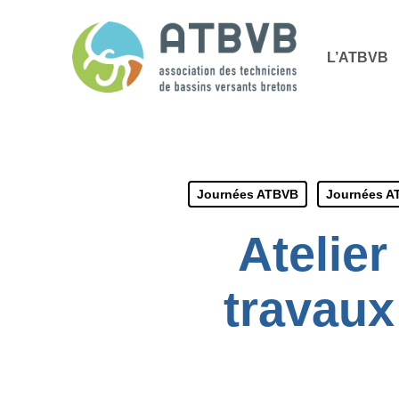
Skip
Panneau de gestion des cookies
to
L’ATBVB
main
content
Journées ATBVB
Journées A
Atelier
travaux