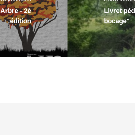
Arbre - 2è
Livret pé
édition
bocage"