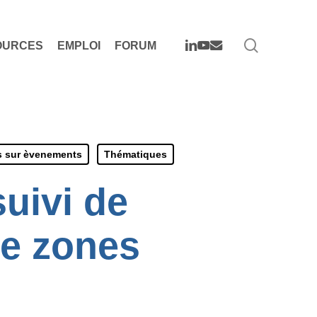
search
LINKEDIN
YOUTUBE
EMAIL
OURCES
EMPLOI
FORUM
s sur èvenements
Thématiques
suivi de
de zones