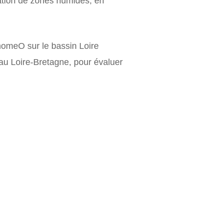
ration de zones humides, en
RhomeO sur le bassin Loire
eau Loire-Bretagne, pour évaluer