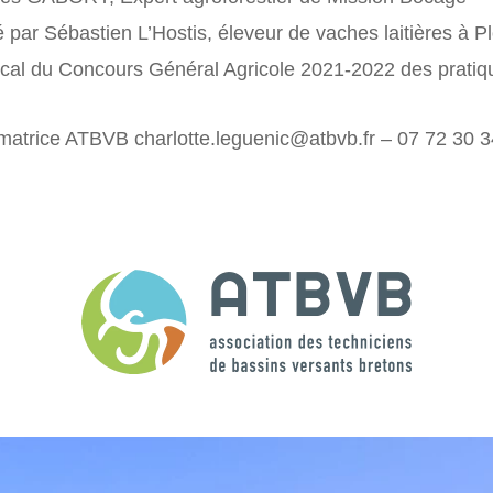
mé par Sébastien L’Hostis, éleveur de vaches laitières 
local du Concours Général Agricole 2021-2022 des prati
imatrice ATBVB charlotte.leguenic@atbvb.fr – 07 72 30 3