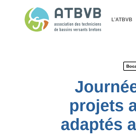
Skip
Panneau de gestion des cookies
to
L’ATBVB
main
content
Boca
Journé
projets 
adaptés a