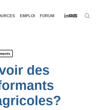
search
LINKEDIN
YOUTUBE
EMAIL
OURCES
EMPLOI
FORUM
ements
oir des
rformants
agricoles?