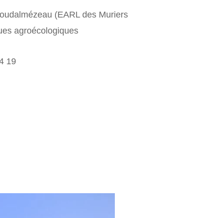
à Ploudalmézeau (EARL des Muriers
ques agroécologiques
4 19