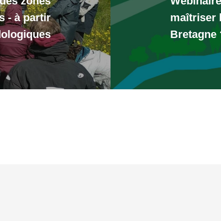
des zones
Webinaire
- à partir
maîtriser 
dologiques
Bretagne 