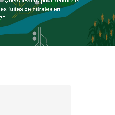
 "Quels leviers pour réduire et
les fuites de nitrates en
?"