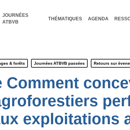
JOURNÉES
THÉMATIQUES
AGENDA
RESS
ATBVB
ges & forêts
Journées ATBVB passées
Retours sur èven
e Comment concev
agroforestiers pe
ux exploitations 