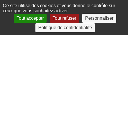
Ce site utilise des cookies et vous donne le contrôle sur
ceux que vous souhaitez activer
Tout accepter
Tout refuser
Personnaliser
4 rue Crec’h-Ugen
Politique de confidentialité
22810 Belle Isle en Terre
07 72 30 34 19
charlotte.leguenic@atbvb.fr
© 2026 ATBVB. Tous droits réservés |
Mentions légales
|