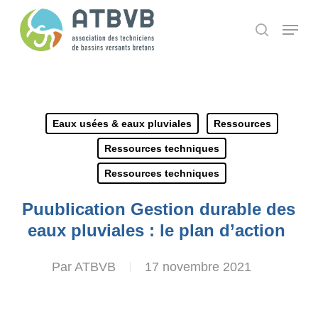
Skip
Panneau de gestion des cookies
Menu
search
to
main
content
Eaux usées & eaux pluviales
Ressources
Ressources techniques
Ressources techniques
Puublication Gestion durable des
eaux pluviales : le plan d’action
Par
ATBVB
17 novembre 2021