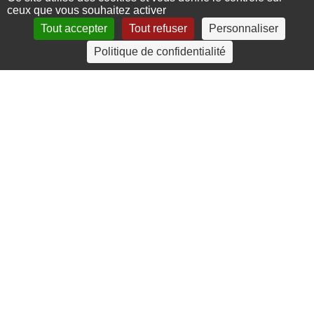
ceux que vous souhaitez activer
Tout accepter
Tout refuser
Personnaliser
4 rue Crec’h-Ugen
Politique de confidentialité
22810 Belle Isle en Terre
07 72 30 34 19
charlotte.leguenic@atbvb.fr
© 2026 ATBVB. Tous droits réservés |
Mentions légales
|
Politique de confidentialité