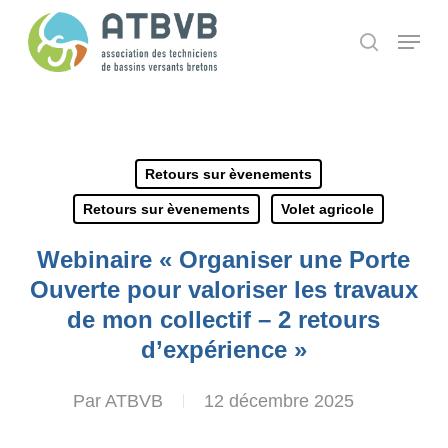
Skip
Panneau de gestion des cookies
Menu
search
to
main
content
Retours sur èvenements
Retours sur èvenements
Volet agricole
Webinaire « Organiser une Porte
Ouverte pour valoriser les travaux
de mon collectif – 2 retours
d’expérience »
Par
ATBVB
12 décembre 2025