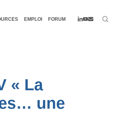
search
LINKEDIN
YOUTUBE
EMAIL
OURCES
EMPLOI
FORUM
 « La
sées… une