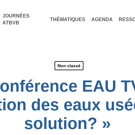
JOURNÉES
THÉMATIQUES
AGENDA
RESS
ATBVB
Non classé
onférence EAU TV
ation des eaux u
solution? »