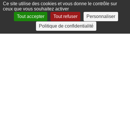
Ce site utilise des cookies et vous donne le contrôle sur
ceux que vous souhaitez activer
Tout accepter
Tout refuser
Personnaliser
4 rue Crec’h-Ugen
Politique de confidentialité
22810 Belle Isle en Terre
07 72 30 34 19
charlotte.leguenic@atbvb.fr
© 2026 ATBVB. Tous droits réservés |
Mentions légales
|
Politique de confidentialité