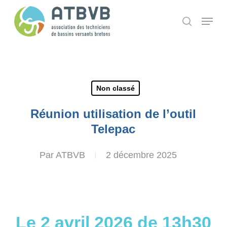
Skip
Panneau de gestion des cookies
Menu
search
to
main
content
Non classé
Réunion utilisation de l’outil
Telepac
Par
ATBVB
2 décembre 2025
Le 2 avril 2026 de 13h30