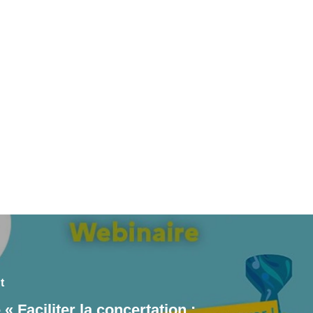
t
« Faciliter la concertation :