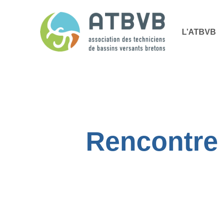
Skip
Panneau de gestion des cookies
to
L’ATBVB
main
content
Rencontre 