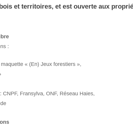
is et territoires, et est ouverte aux proprié
ibre
ns :
 maquette « (En) Jeux forestiers »,
»
 : CNPF, Fransylva, ONF, Réseau Haies,
nde
ions