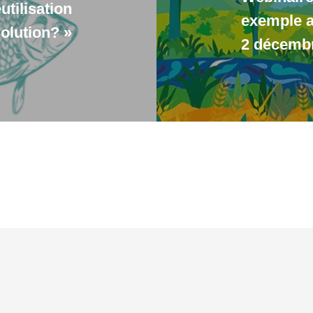
tilisation
exemple a
olution? »
2 décemb