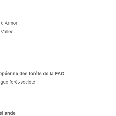
s d’Armor
Vallée,
ropéenne des forêts de la FAO
ogue forêt-société
céliande