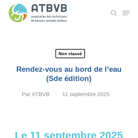
Skip
Panneau de gestion des cookies
Menu
search
to
main
content
Non classé
Rendez-vous au bord de l’eau
(Sde édition)
Par
ATBVB
11 septembre 2025
Le 11 septembre 2025