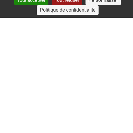
Tout accepter
Tout refuser
Personnaliser
4 rue Crec’h-Ugen
Politique de confidentialité
22810 Belle Isle en Terre
07 72 30 34 19
charlotte.leguenic@atbvb.fr
© 2026 ATBVB. Tous droits réservés |
Mentions légales
|
Politique de confidentialité
linkedin
youtube
email