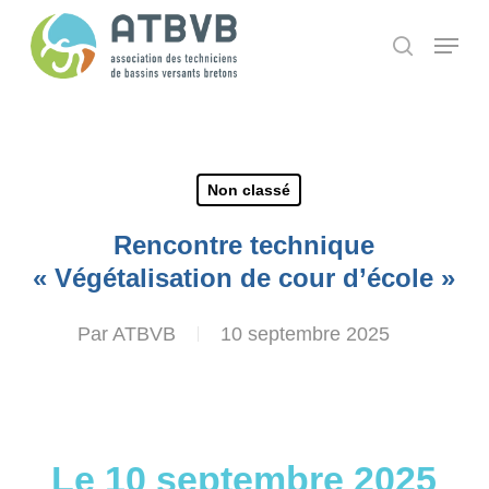
Skip
Panneau de gestion des cookies
Menu
search
to
main
content
Non classé
Rencontre technique
« Végétalisation de cour d’école »
Par
ATBVB
10 septembre 2025
Le 10 septembre 2025