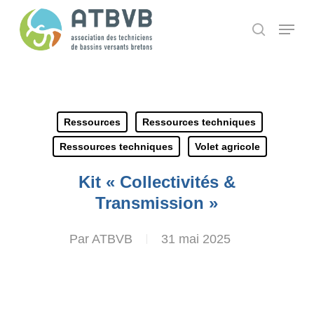
Skip
Panneau de gestion des cookies
Menu
search
to
main
content
Ressources
Ressources techniques
Ressources techniques
Volet agricole
Kit « Collectivités &
Transmission »
Par
ATBVB
31 mai 2025