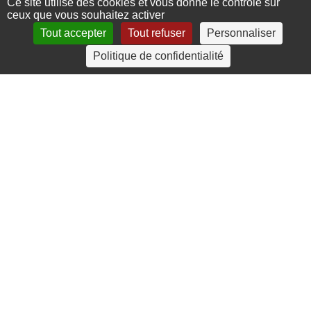
Ce site utilise des cookies et vous donne le contrôle sur
ceux que vous souhaitez activer
Tout accepter
Tout refuser
Personnaliser
4 rue Crec’h-Ugen
Politique de confidentialité
22810 Belle Isle en Terre
07 72 30 34 19
charlotte.leguenic@atbvb.fr
© 2026 ATBVB. Tous droits réservés |
Mentions légales
|
Politique de confidentialité