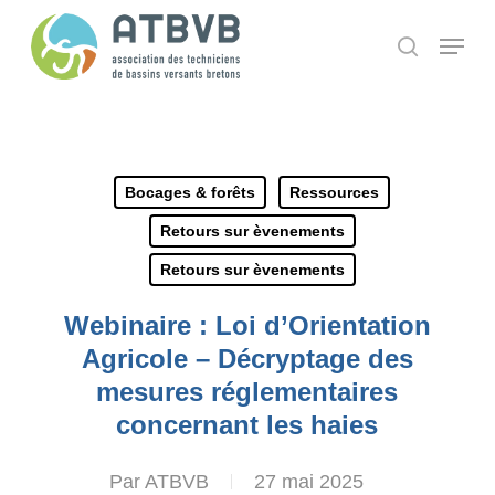
Skip
Panneau de gestion des cookies
Menu
search
to
main
content
Bocages & forêts
Ressources
Retours sur èvenements
Retours sur èvenements
Webinaire : Loi d’Orientation
Agricole – Décryptage des
mesures réglementaires
concernant les haies
Par
ATBVB
27 mai 2025