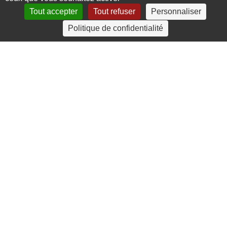
Tout accepter
Tout refuser
Personnaliser
4 rue Crec’h-Ugen
Politique de confidentialité
22810 Belle Isle en Terre
07 72 30 34 19
charlotte.leguenic@atbvb.fr
© 2026 ATBVB. Tous droits réservés |
Mentions légales
|
Politique de confidentialité