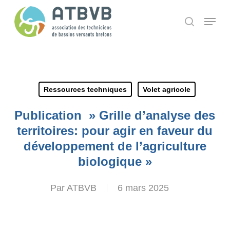
Skip
Panneau de gestion des cookies
Menu
search
to
main
content
Ressources techniques
Volet agricole
Publication » Grille d’analyse des
territoires: pour agir en faveur du
développement de l’agriculture
biologique »
Par
ATBVB
6 mars 2025