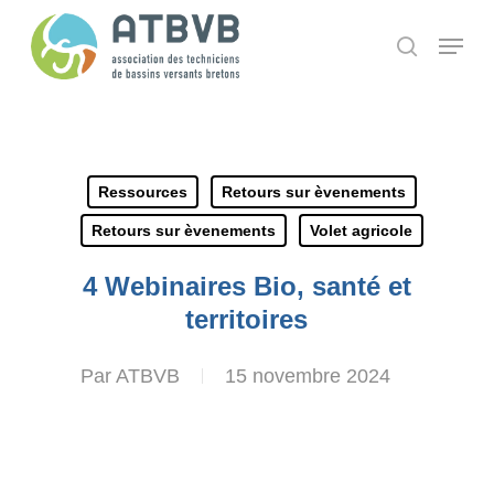
Skip
Panneau de gestion des cookies
Menu
search
to
main
content
Ressources
Retours sur èvenements
Retours sur èvenements
Volet agricole
4 Webinaires Bio, santé et
territoires
Par
ATBVB
15 novembre 2024