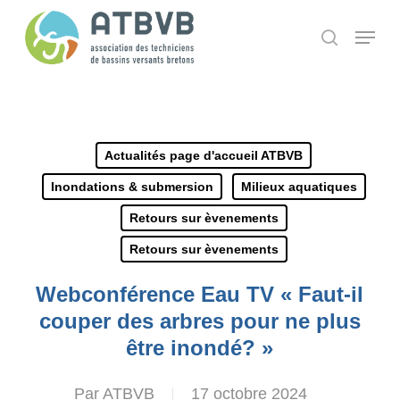
Skip
Panneau de gestion des cookies
Menu
search
to
main
content
Actualités page d'accueil ATBVB
Inondations & submersion
Milieux aquatiques
Retours sur èvenements
Retours sur èvenements
Webconférence Eau TV « Faut-il
couper des arbres pour ne plus
être inondé? »
Par
ATBVB
17 octobre 2024