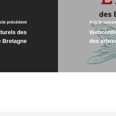
icle précédent
Article suivan
turels des
Webconfér
e Bretagne
des arbre