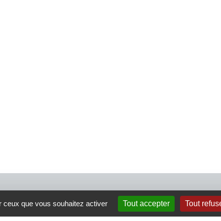
4 rue Crec’h-Ugen
ur ceux que vous souhaitez activer
Tout accepter
Tout refus
22810 Belle Isle en Terre