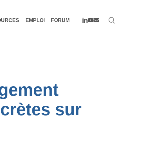
search
LINKEDIN
YOUTUBE
EMAIL
OURCES
EMPLOI
FORUM
ngement
crètes sur