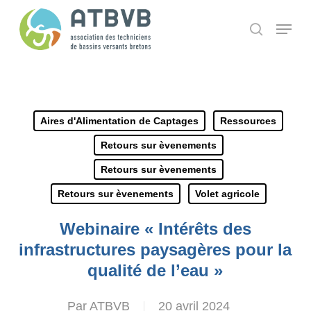
Skip
Panneau de gestion des cookies
Menu
search
to
main
content
Aires d'Alimentation de Captages
Ressources
Retours sur èvenements
Retours sur èvenements
Retours sur èvenements
Volet agricole
Webinaire « Intérêts des
infrastructures paysagères pour la
qualité de l’eau »
Par
ATBVB
20 avril 2024