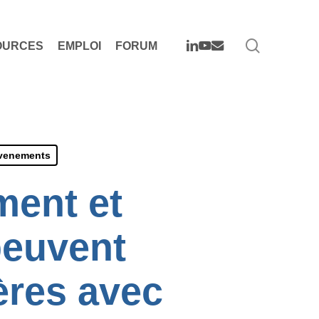
search
LINKEDIN
YOUTUBE
EMAIL
OURCES
EMPLOI
FORUM
èvenements
ent et
peuvent
ières avec