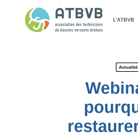
Skip
Panneau de gestion des cookies
to
L’ATBVB
main
content
Actualit
Webin
pourqu
restaurer