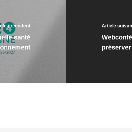
icle précédent
Article suivan
elle santé
Webconfér
ronnement
préserver