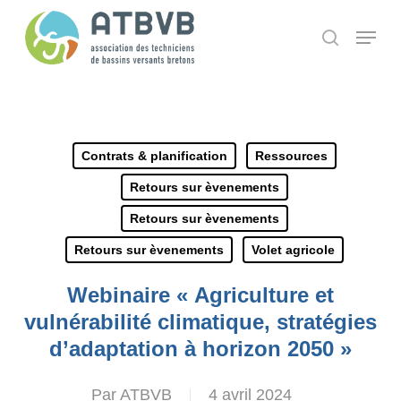
Skip
Panneau de gestion des cookies
Menu
search
to
main
content
Contrats & planification
Ressources
Retours sur èvenements
Retours sur èvenements
Retours sur èvenements
Volet agricole
Webinaire « Agriculture et
vulnérabilité climatique, stratégies
d’adaptation à horizon 2050 »
Par
ATBVB
4 avril 2024