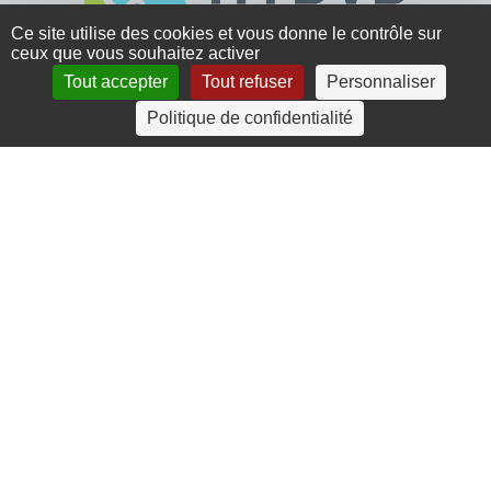
Ce site utilise des cookies et vous donne le contrôle sur
ceux que vous souhaitez activer
Tout accepter
Tout refuser
Personnaliser
4 rue Crec’h-Ugen
Politique de confidentialité
22810 Belle Isle en Terre
07 72 30 34 19
charlotte.leguenic@atbvb.fr
© 2026 ATBVB. Tous droits réservés |
Mentions légales
|