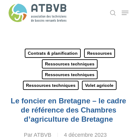
Skip
Panneau de gestion des cookies
Menu
search
to
main
content
Contrats & planification
Ressources
Ressources techniques
Ressources techniques
Ressources techniques
Volet agricole
Le foncier en Bretagne – le cadre
de référence des Chambres
d’agriculture de Bretagne
Par
ATBVB
4 décembre 2023