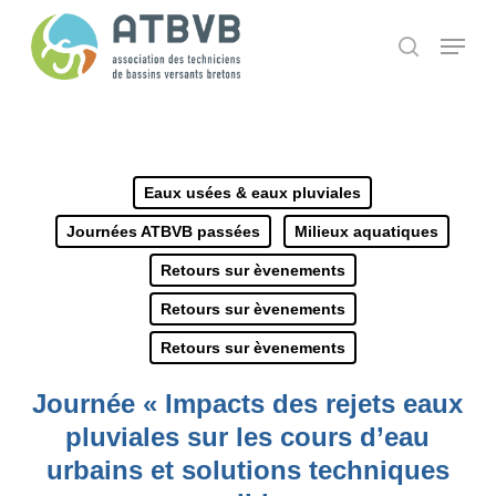
Skip
Panneau de gestion des cookies
Menu
search
to
main
content
Eaux usées & eaux pluviales
Journées ATBVB passées
Milieux aquatiques
Retours sur èvenements
Retours sur èvenements
Retours sur èvenements
Journée « Impacts des rejets eaux
pluviales sur les cours d’eau
urbains et solutions techniques