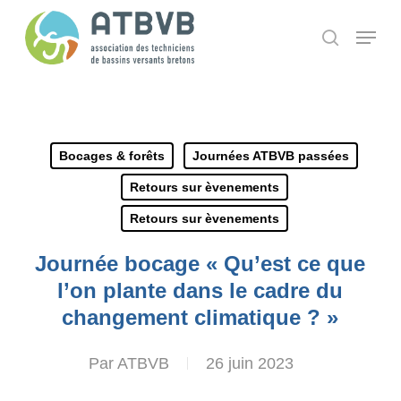
Skip
Panneau de gestion des cookies
Menu
search
to
main
content
Bocages & forêts
Journées ATBVB passées
Retours sur èvenements
Retours sur èvenements
Journée bocage « Qu’est ce que
l’on plante dans le cadre du
changement climatique ? »
Par
ATBVB
26 juin 2023