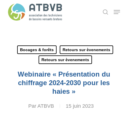
Skip
Panneau de gestion des cookies
Menu
search
to
main
content
Bocages & forêts
Retours sur èvenements
Retours sur èvenements
Webinaire « Présentation du
chiffrage 2024-2030 pour les
haies »
Par
ATBVB
15 juin 2023